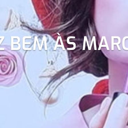
SHINECARE TE
Z BEM ÀS MAR
RECEITA