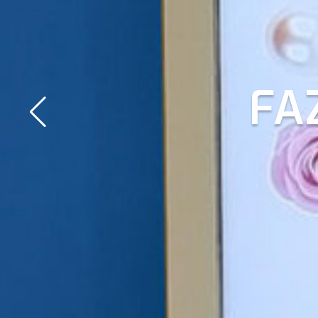
A 
FA