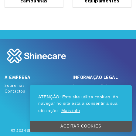
campanhas
equipamentos
A EMPRESA
INFORMAÇÃO LEGAL
Sobre nós
Termos e condições
Contactos
Livro de reclamações online
ATENÇÃO: Este site utiliza cookies. Ao
REDES SOCIAIS
navegar no site está a consentir a sua
utilização.
Mais info
ACEITAR COOKIES
2024 Shinecare - Comunicação em Saúde
|