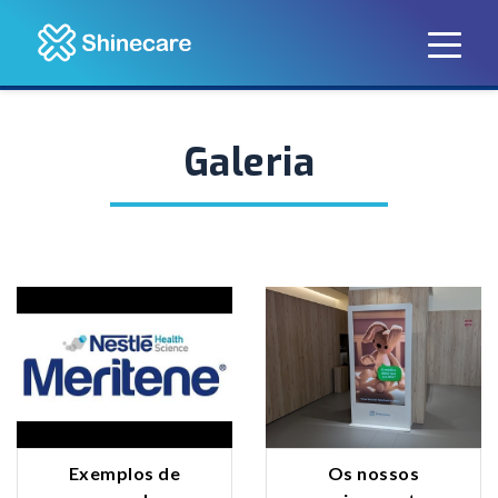
Skip to main content
Home
Galeria
Galeria
Exemplos de
Os nossos